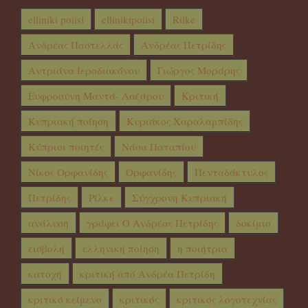
elliniki poiisi
ellinikipoiisi
Rilke
Ανδρέας Παστελλάς
Ανδρέας Πετρίδης
Αντριάνα Ιεροδιακόνου
Γιώργος Μοράρης
Ευφροσύνη Μαντά- Λαζάρου
Κριτική
Κυπριακή ποίηση
Κυριάκος Χαραλαμπίδης
Κύπριοι ποιητές
Νάσα Παταπίου
Νίκος Ορφανίδης
Ορφανίδης
Πενταδάκτυλος
Πετρίδης
Ρίλκε
Σύγχρονη Κυπριακή
ανάλυση
γράφει Ο Ανδρέας Πετρίδης
δοκίμιο
εισβολή
ελληνική ποίηση
η ποιήτρια
κατοχή
κριτική από Ανδρέα Πετρίδη
κριτικό κείμενο
κριτικός
κριτικός λογοτεχνίας