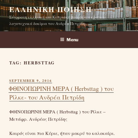
Skip
ΕΛΛΗΝΙΚΉ ΠΟΊΗΣΗ
to
Σύγχρονη ελληνική και Κυπριακή ποίηση και κριτικά
content
λογοτεχνικά δοκίμια του Ανδρέα Πετρίδη
Menu
TAG:
HERBSTTAG
POSTED
SEPTEMBER 9, 2016
ON
ΦΘΙΝΟΠΩΡΙΝΗ ΜΕΡΑ ( Herbsttag ) του
Ρίλκε- του Ανδρέα Πετρίδη
ΦΘΙΝΟΠΩΡΙΝΗ ΜΕΡΑ ( Herbsttag ) του Ρίλκε –
Μετάφρ. Ανδρέας Πετρίδης
Καιρός είναι πια Κύριε, ήταν μακρύ το καλοκαίρι.