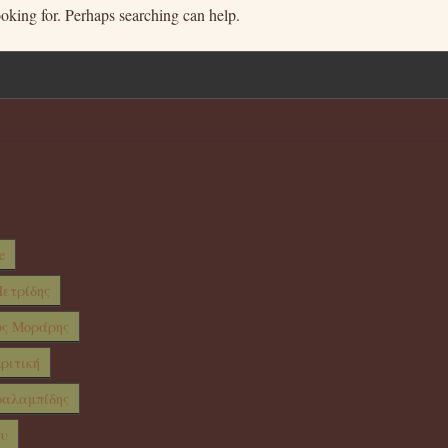
ooking for. Perhaps searching can help.
e
ετρίδης
ος Μοράρης
ριτική
ραλαμπίδης
ου