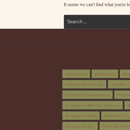
It seems we can’t find what you’re l
Search
for:
TAGS
elliniki poiisi
ellinikipoiisi
Rilk
Ανδρέας Παστελλάς
Ανδρέας Π
Αντριάνα Ιεροδιακόνου
Γιώργ
Ευφροσύνη Μαντά- Λαζάρου
Κ
Κυπριακή ποίηση
Κυριάκος Χα
Κύπριοι ποιητές
Νάσα Παταπί