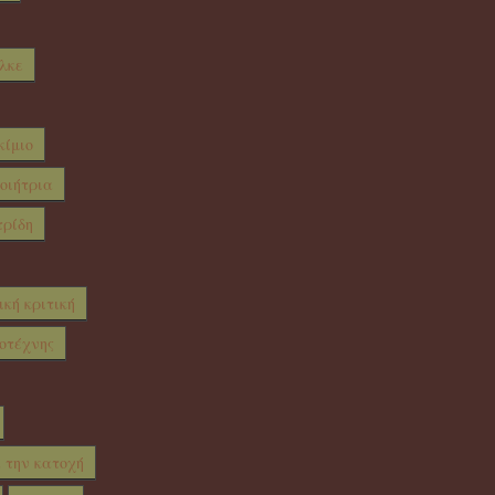
λκε
κίμιο
ποιήτρια
τρίδη
ική κριτική
οτέχνης
α την κατοχή