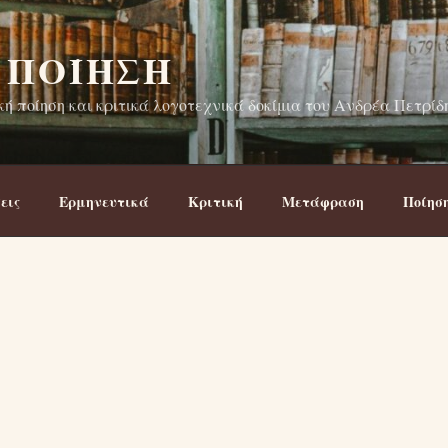
 ΠΟΊΗΣΗ
ή ποίηση και κριτικά λογοτεχνικά δοκίμια του Ανδρέα Πετρίδ
εις
Ερμηνευτικά
Κριτική
Μετάφραση
Ποίησ