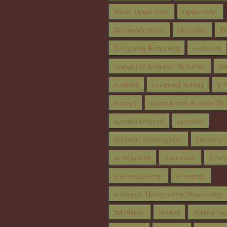
Νίκος Ορφανίδης
Ορφανίδης
Πενταδάκτυλος
Πετρίδης
Ρί
Σύγχρονη Κυπριακή
ανάλυση
γράφει Ο Ανδρέας Πετρίδης
δο
εισβολή
ελληνική ποίηση
η 
κατοχή
κριτική από Ανδρέα Πε
κριτικό κείμενο
κριτικός
κριτικός λογοτεχνίας
λογοτεχν
μετάφραση
ο κριτικός
ο λογ
ο μεταφραστής
ο ποιητής
ο ποιητής Παναγιώτης Νικολαϊδης
πάνθηρας
ποίηση
ποίηση γι