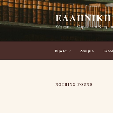
Skip
to
ΕΛΛΗΝΙΚΉ
content
Σύγχρονη ελληνική και Κυπριακ
Βιβλία
Δοκίμιο
Εκδόσ
NOTHING FOUND