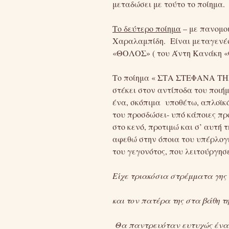
μεταδώσει με τούτο το ποίημα.
Το δεύτερο ποίημα
– με πανομοι
Χαραλαμπίδη. Είναι μεταγενέστ
«ΘΟΛΟΣ» ( του Άντη Κανάκη «Ο 
Το ποίημα « ΣΤΑ ΣΤΕΦΑΝΑ ΤΗΣ 
στέκει στον αντίποδα του ποιή
ένα, σκόπιμα υποθέτω, απλοϊκό
του προσδώσει- υπό κάποιες προ
στο κενό, προτιμώ και σ’ αυτή 
αφεθώ στην όποια του υπέρλογη
του γεγονότος, που λειτούργησ
Είχε τριακόσια στρέμματα γης
και τον πατέρα της στα βάθη τ
Θα παντρευόταν ευτυχώς ένα 