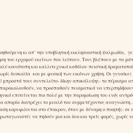
βοηθούμενη κι απ’ την υποβλητική εκκλησιαστική ψαλμωδία, γε
ση του ερχομού εκείνων που λείπουν. Τους βλέπουν με τα μά
πολύ κοινότοπη και καλλιτεχνικά καθόλου πειστική δραματοπο
ρίς δυσκολία και με φυσική των εικόνων χρήση. Οι γυναίκες 
μπροστά τους συντελείτο- δίκην αποκάλυψης- το πέρασμα α
 παρακολουθούν, να προσπαθούν πεισματικά να υπερπηδήσου
ηνικό επιτείνεται πιο πολύ με την παρομοίωση του ενός αντρό
έα απορία διατρέχει το μυαλό του συμμετέχοντος αναγνώστη…
αση κορυφώνεται στο έπακρον, όταν με δύναμη ο ποιητής- σε ε
ρωταγωνιστές να πηδούν μια και δυο και τρείς φορές, χωρίς 