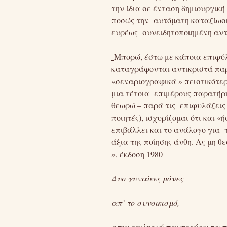
την ίδια σε ένταση δημιουργική
ποσώς την αυτόματη καταξίωση 
ευρέως συνειδητοποιημένη αντ
Μπορώ, έστω με κάποια επιφύλ
καταγράφονται αντικριστά παρ
«σεναριογραφικά » πειστικότε
μια τέτοια επιμέρους παρατήρ
θεωρώ – παρά τις επιφυλάξεις 
ποιητές), ισχυρίζομαι ότι και 
επιβάλλει και το ανάλογο για τ
άξια της ποίησης άνθη. Ας μη 
», έκδοση 1980
Δυο γυναίκες μόνες
απ’ το συνοικισμό,
στην εκκλησιά παντρεύαν τα π