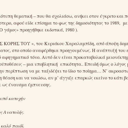
ότυπη θεματική – που θα σχολιάσω, ανήκει στον έγκριτο και
ερο, αφού είδε επίσημα το φως της δημοσιότητας το 1989, με
γάμος» προηγήθηκε εκδοτικά, 1980 ).
ΚΟΡΗΣ ΤΟΥ », του Κυριάκου Χαραλαμπίδη, από άποψη δομής 
ματος, στο οποίο αναφέρθηκα προηγουμένως. Η ανάπτυξή του ε
 αφηγηματικό τόνο. Αυτό δεν είναι προκαταβολικά μειονέκτη
ϋποθέσεις – μια υποβλητική επικότητα.. Επειδή όμως ο λόγος 
την περίπτωση να με ταξιδέψει το ίδιο το ποίημα… Ν’ ακροαστ
 θέαση και να νοιώσω, αν μ’ άγγιξε επαρκώς εκείνο το κάτι 
ε ως έναυσμα έμπνευσης.
 υπό κατοχήν
ης Ανατολής.
καλό παιδί.