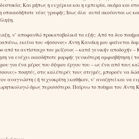
 δυστοκία; Και μήπως η ευχέρεια και η εμπειρία, ακόμα και στ
οποιασδήποτε νέας γραφής; Ίσως όλα αυτά ακούονται ως κοιν
ίληψη.
αξη, ν’ αποφανθώ προκαταβολικά τα εξής: Από τα δυο ποιήματ
απάνω, εκείνο του «ήσσονος» Άντη Κανάκη μου φαίνεται δομ
ρο από το αντίστοιχο του μείζονος – κατά γενικήν αποδοχήν
ηση να ενέχει οιασδήποτε μορφής γενικότερη αμφισβήτηση ( 
μου για ένα μέρος του όψιμου έργου του – ως ένα από τους κ
«ήσσονες» ποιητές, στις καλύτερές τους στιγμές, μπορούν να 
ον αναγνώστη ( ή τεχνοκρίτη ) καθήκον, ν’ αναζητεί και να ε
θεωρητικολογώ όμως περισσότερο. Παίρνω το ποίημα του Άντη 
αιδιά τους.