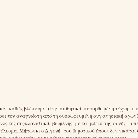
ουν- καθώς βλέπουμε- στην αισθητικά κατορθωμένη τέχνη, η ο
σει τον αναγνώστη από τη συσσωρευμένη συγκινησιακή αγωνί
νός της συγκλονιστικά βιωμένης- με τα μάτια της ψυχής – υπ
έλεσμα. Μήπως κι ο Διγενής του δημοτικού έπους δεν νικάται
ια, αφήνοντάς μας παρόμοια παρηγορητική ανακούφιση;