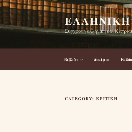
Skip
to
ΕΛΛΗΝΙΚΉ
content
Σύγχρονη ελληνική και Κυπριακ
Βιβλία
Δοκίμιο
Εκδόσ
CATEGORY:
ΚΡΙΤΙΚΉ