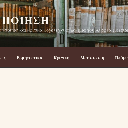
 ΠΟΊΗΣΗ
ή ποίηση και κριτικά λογοτεχνικά δοκίμια του Ανδρέα Πετρίδ
εις
Ερμηνευτικά
Κριτική
Μετάφραση
Ποίησ