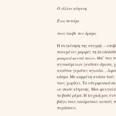
Ο άλλος κίτρινη.
Ένα ποτάμι
τους έκοβε τον δρόμο.
Η συγκίνηση της στιγμής – υπο
πονεμένες μορφές τη ψευδαίσθη
μακρυά κοντά τους
». Θά’ ταν 
αγνοούμενων γινόταν άμεσα, χω
αναίτια γεμάτες αγωνία…Αφού 
κόσμο. Με κομμένη ανάσα τούς
τους χωρίζει. Το υπερφυσικό σκ
ως σκιάς κίτρινης. Μια φευγαλ
το βαθύ ρέμα; Η ψυχική μας έντ
βάζει τους ασώματους αυτούς π
περάσουν.