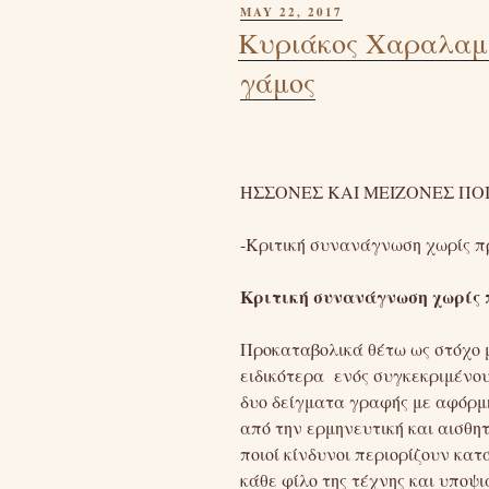
POSTED
MAY 22, 2017
ON
Κυριάκος Χαραλαμπ
γάμος
ΗΣΣΟΝΕΣ ΚΑΙ ΜΕΙΖΟΝΕΣ ΠΟ
-Κριτική συνανάγνωση χωρίς 
Κριτική συνανάγνωση χωρίς 
Προκαταβολικά θέτω ως στόχο μ
ειδικότερα ενός συγκεκριμένου
δυο δείγματα γραφής με αφόρμη
από την ερμηνευτική και αισθη
ποιοί κίνδυνοι περιορίζουν κα
κάθε φίλο της τέχνης και υποψ