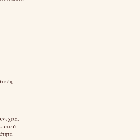
σταση,
υνέχεια.
κευτικό
ιότητα