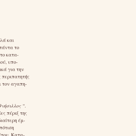
λά και
πάντα το
το κατα-
ού, υπο-
κά για την
ς περιπατητής
ι τον αγαπη-
νήσιλλος “.
ες πέριξ της
διαίτερη έμ-
πότιση
άτου. Κατα-