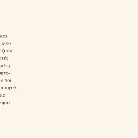
 και
ύμενο
ίζουν
ετές
οστη-
ρητο-
ν ποι-
 ποιητές
αιο
νομία