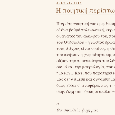
POSTED
JULY 26, 2015
ON
Η ποιητική περίπτω
Η πρώτη ποιητική του εμφάνιση 
σ’ ένα βαθμό πολυφωνική, κυρι
ο θάνατος του αδελφού του, πο
του Ονήσιλλου – γνωστού ήρωα 
τους στίχους είναι ο πόνος, η 
του ανήκουν η γνησιότητα της σ
ρίζουν την πειστικότητα του λό
ρισμό και την μακρυλογία, που
ημάτων…Κάτι που παρατηρείται
μας στην άμεση και συναισθημ
όμως είναι ν’ αναφέρω, πως τη 
στην έκφραση, όπως οι ακόλουθο
α.
Θα σηκωθεί η ψυχή μας