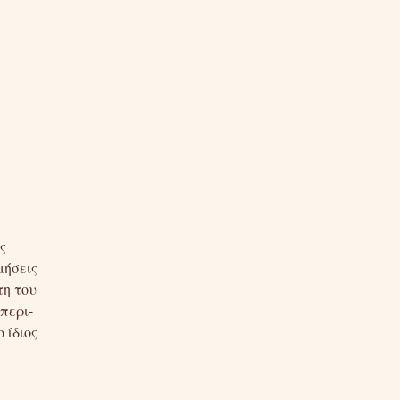
ς
μήσεις
τη του
περι-
 ίδιος