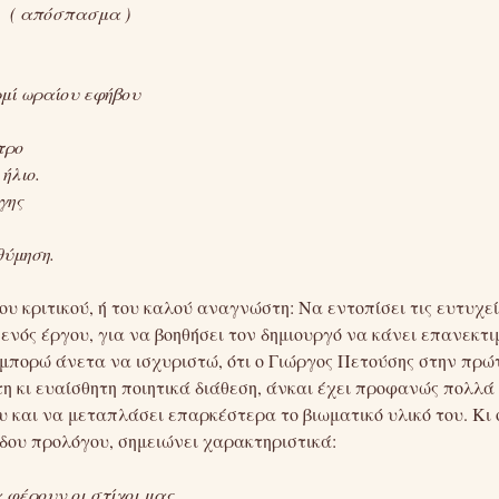
. ( απόσπασμα )
μί ωραίου εφήβου
τρο
 ήλιο.
γης
θύμηση.
του κριτικού, ή του καλού αναγνώστη: Να εντοπίσει τις ευτυχεί
ενός έργου, για να βοηθήσει τον δημιουργό να κάνει επανεκτι
 μπορώ άνετα να ισχυριστώ, ότι ο Γιώργος Πετούσης στην πρώ
η κι ευαίσθητη ποιητικά διάθεση, άνκαι έχει προφανώς πολλά 
 και να μεταπλάσει επαρκέστερα το βιωματικό υλικό του. Κι ο
ιδου προλόγου, σημειώνει χαρακτηριστικά:
 φέρουν οι στίχοι μας.