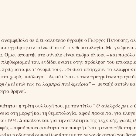
αναμφίβολα σε ό,τι καλύτερο έγραψε ο Γιώργος Πετούσης, αλ
 που γράφτηκαν πάνω σ’ αυτή την θεματολογία. Με γνώμονα 
. Όμως οποιητής στο σύνολο είναι ακόμα άνισος – και παρόλο 
πληθωρισμού του, ενδίδει ενίοτε στην πρόκληση του επικαιρικ
τα πράγματα με τ’ όνομά τους…Φυσικά υπάρχουν τα ελαφρυντι
τά και χωρίς μισόλογα…Αφού είναι εκ των πραγμάτων τραγικό
χη / μελετώντας τα λαμπρά παλληκάρια” –
μεταξύ αυτών κα
ητα θρηνεί.
ιότητας η τρίτη συλλογή του, με τον τίτλο “
Ο αδελφός μου ο Ο
εια στη μορφή και τη θεματολογία, αφού πρόκειται για ελεγεί
ου 1974. Διακρίνονται για την απλότητα της τεχνικής, χωρίς ι
φής – αφού προτεραιότητα του ποιητή είναι η ανεπιτήδευτη α
φό κι η οδυνηρή συμφιλίωσή του με το γεγονός αυτού του θαν