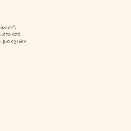
όραση”.
λιστα από
ί μια σχεδόν