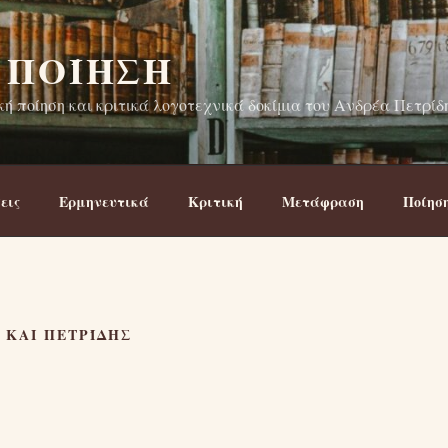
 ΠΟΊΗΣΗ
ή ποίηση και κριτικά λογοτεχνικά δοκίμια του Ανδρέα Πετρίδ
εις
Ερμηνευτικά
Κριτική
Μετάφραση
Ποίησ
 ΚΑΙ ΠΕΤΡΊΔΗΣ