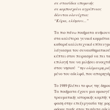
σε στασίδια υπομονής
σε κομποσχοίνι αγρύπνιας
δέονται ολονύχτια:
“Κύριε, ελέησον…”
Τα πιο πάνω ποιήματα ανήκουν 
στα καλύτερα γενικά κομμάτια
καθαρά καλλιτεχνικό επίτευγμα
λάγιασμα του συναισθηματικού 
κύπτει στον πειρασμό να πει 
επιλογή του να μιλήσει ανοιχ
στου νησιού
“την ολόμαυρη ρά
μένο του αδελφό, που απαρηγόρ
Το 1989 βλέπει το φως της δημοσ
Τα ποιήματα έχουν μια ομοιογέν
τραυματικής ιστορικής καμπής τ
φαση στην επεξεργασία της μορ
φόρου τιμής στον πεσόντα αδελ