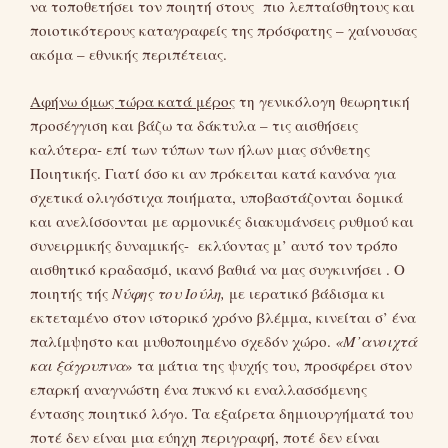
να τοποθετήσει τον ποιητή στους πιο λεπταίσθητους και
ποιοτικότερους καταγραφείς της πρόσφατης – χαίνουσας
ακόμα – εθνικής περιπέτειας.
Αφήνω όμως τώρα κατά μέρος
τη γενικόλογη θεωρητική
προσέγγιση και βάζω τα δάκτυλα – τις αισθήσεις
καλύτερα- επί των τύπων των ήλων μιας σύνθετης
Ποιητικής. Γιατί όσο κι αν πρόκειται κατά κανόνα για
σχετικά ολιγόστιχα ποιήματα, υποβαστάζονται δομικά
και ανελίσσονται με αρμονικές διακυμάνσεις ρυθμού και
συνειρμικής δυναμικής- εκλύοντας μ’ αυτό τον τρόπο
αισθητικό κραδασμό, ικανό βαθιά να μας συγκινήσει . Ο
ποιητής τής
Νύφης του Ιούλη,
με ιερατικό βάδισμα κι
εκτεταμένο στον ιστορικό χρόνο βλέμμα, κινείται σ’ ένα
παλίμψηστο και μυθοποιημένο σχεδόν χώρο.
«Μ’ανοιχτά
και ξάγρυπνα
» τα μάτια της ψυχής του, προσφέρει στον
επαρκή αναγνώστη ένα πυκνό κι εναλλασσόμενης
έντασης ποιητικό λόγο. Τα εξαίρετα δημιουργήματά του
ποτέ δεν είναι μια εύηχη περιγραφή, ποτέ δεν είναι