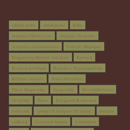
TAGS
elliniki poiisi
ellinikipoiisi
Rilke
Ανδρέας Παστελλάς
Ανδρέας Πετρίδης
Αντριάνα Ιεροδιακόνου
Γιώργος Μοράρης
Ευφροσύνη Μαντά- Λαζάρου
Κριτική
Κυπριακή ποίηση
Κυριάκος Χαραλαμπίδης
Κύπριοι ποιητές
Νάσα Παταπίου
Νίκος Ορφανίδης
Ορφανίδης
Πενταδάκτυλος
Πετρίδης
Ρίλκε
Σύγχρονη Κυπριακή
ανάλυση
γράφει Ο Ανδρέας Πετρίδης
δοκίμιο
εισβολή
ελληνική ποίηση
η ποιήτρια