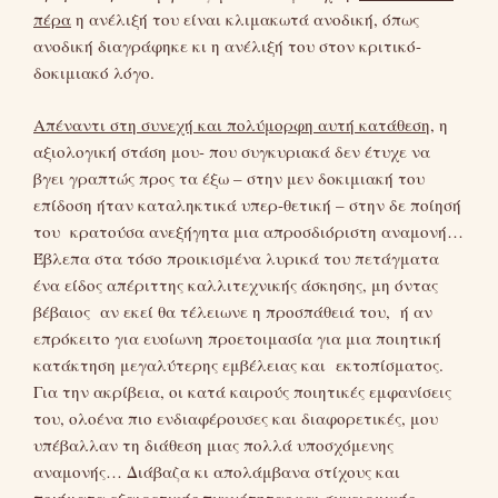
πέρα
η ανέλιξή του είναι κλιμακωτά ανοδική, όπως
ανοδική διαγράφηκε κι η ανέλιξή του στον κριτικό-
δοκιμιακό λόγο.
Απέναντι στη συνεχή και πολύμορφη αυτή κατάθεση
, η
αξιολογική στάση μου- που συγκυριακά δεν έτυχε να
βγει γραπτώς προς τα έξω – στην μεν δοκιμιακή του
επίδοση ήταν καταληκτικά υπερ-θετική – στην δε ποίησή
του κρατούσα ανεξήγητα μια απροσδιόριστη αναμονή…
Έβλεπα στα τόσο προικισμένα λυρικά του πετάγματα
ένα είδος απέριττης καλλιτεχνικής άσκησης, μη όντας
βέβαιος αν εκεί θα τέλειωνε η προσπάθειά του, ή αν
επρόκειτο για ευοίωνη προετοιμασία για μια ποιητική
κατάκτηση μεγαλύτερης εμβέλειας και εκτοπίσματος.
Για την ακρίβεια, οι κατά καιρούς ποιητικές εμφανίσεις
του, ολοένα πιο ενδιαφέρουσες και διαφορετικές, μου
υπέβαλλαν τη διάθεση μιας πολλά υποσχόμενης
αναμονής… Διάβαζα κι απολάμβανα στίχους και
ποιήματα εξαιρετικής πυκνότητας και συνειρμικής