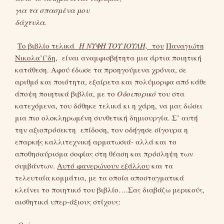
για τα σπασμένα μου
δάχτυλα.
Το βιβλίο τελικά
Η ΝΥΦΗ ΤΟΥ ΙΟΥΛΗ,
του
Παναγιώτη
Νικολα’ί’δη
, είναι αναμφισβήτητα μια άρτια ποιητική
κατάθεση. Αφού έδωσε τα προηγούμενα χρόνια, σε
αριθμό και ποιότητα, εξαίρετα και πολύμορφα από κάθε
άποψη ποιητικά βιβλία, με το
Οδοιπορικό
του στα
κατεχόμενα, του δόθηκε τελικά κι η χάρη, να μας δώσει
μια πιο ολοκληρωμένη συνθετική δημιουργία. Σ’ αυτή
την αξιοπρόσεκτη επίδοση, τον οδήγησε σίγουρα η
επαρκής καλλιτεχνική αρματωσιά- αλλά και το
αποθησαύρισμα σοφίας στη θέαση και πρόσληψη των
συμβάντων.
Αυτό φανερώνουν εξάλλου
και τα
τελευταία κομμάτια, με τα οποία αποσταγματικά
κλείνει το ποιητικό του βιβλίο….Σας διαβάζω μερικούς,
αισθητικά υπερ-άξιους στίχους: