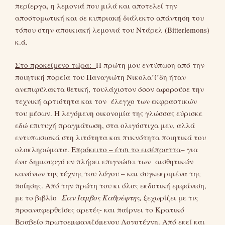
περίεργα, η λεμονιά που μιλά και αποτελεί την
αποστομωτική και σε κυπριακή διάλεκτο απάντηση του
τόπου στην αποικιακή λεμονιά του Ντάρελ (Bitterlemons)
κ.ά.
Στο προκείμενο τώρα:
Η πρώτη μου εντύπωση από την
ποιητική πορεία του Παναγιώτη Νικολα’ί’δη ήταν
ανεπιφύλακτα θετική, τουλάχιστον όσον αφορούσε την
τεχνική αρτιότητα και τον έλεγχο των εκφραστικών
του μέσων. Η λεγόμενη οικονομία της γλώσσας εύρισκε
εδώ επιτυχή πραγμάτωση, στα ολιγόστιχα μεν, αλλά
εντυπωσιακά στη λιτότητα και πυκνότητα ποιητικά του
ολοκληρώματα.
Επρόκειτο – έτσι το εισέπραττα
– για
ένα δημιουργό εν πλήρει επιγνώσει των αισθητικών
κανόνων της τέχνης του λόγου – και συγκεκριμένα της
ποίησης. Από την πρώτη του κι όλας εκδοτική εμφάνιση,
με το βιβλίο
Σαν Ίαμβος Καθρέφτης,
ξεχωρίζει με τις
προαναφερθείσες αρετές- και παίρνει το Κρατικό
Βραβείο πρωτοεμφανιζόμενου Λογοτέχνη.
Από εκεί και