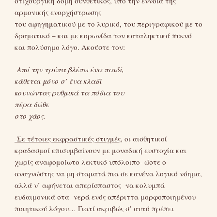
στιχουργική δομή συνθετικός, υπό την έννοια της
αρμονικής ενορχήστρωσης
του αφηγηματικού με το λυρικό, του περιγραφικού με το
δραματικό – και με κορωνίδα τον καταληκτικά πυκνό
και πολύσημο λόγο. Ακούστε τον:
Από την τρύπα βλέπω ένα παιδί,
κάθεται μόνο σ’ ένα κλαδί
κουνώντας ρυθμικά τα πόδια του
πέρα δώθε
στο χάος.
Σε τέτοιες εκφραστικές στιγμές
, οι αισθητικοί
κραδασμοί επισυμβαίνουν με μοναδική ευστοχία και
χωρίς αναφομοίωτο λεκτικό υπόλοιπο- ώστε ο
αναγνώστης να μη σταματά πια σε κανένα λογικό νόημα,
αλλά ν’ αφήνεται απερίσπαστος να κολυμπά
ευδαιμονικά στα νερά ενός απέριττα μορφοποιημένου
ποιητικού λόγου… Γιατί ακριβώς σ’ αυτό πρέπει