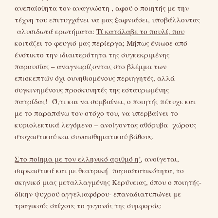
ανεπαίσθητα τον αναγνώστη , αφού ο ποιητής με την
τέχνη του επιτυγχάνει να μας ξαφνιάσει, υποβάλλοντας
αλυσιδωτά ερωτήματα:
Τί κατάλαβε το πουλί, που
κοιτάζει το φευγιό μας περίεργα; Μήπως ένιωσε από
ένστικτο την ιδιαιτερότητα της συγκεκριμένης
παρουσίας – αναγνωρίζοντας στο βλέμμα των
επισκεπτών όχι συνηθισμένους περιηγητές, αλλά
συγκινημένους προσκυνητές της εσταυρωμένης
πατρίδας! Ό,τι και να συμβαίνει, ο ποιητής πέτυχε και
με το παραπάνω τον στόχο του, να υπερβαίνει το
κυριολεκτικά λεγόμενο – ανοίγοντας αθόρυβα χώρους
στοχαστικού και συναισθηματικού βάθους.
Στο ποίημα με τον ελληνικό αριθμό η’
, ανοίγεται,
σαρκαστικά και με θεατρική παραστατικότητα, το
σκηνικό μιας μεταλλαγμένης Κερύνειας, όπου ο ποιητής-
δίκην ψυχρού αγγελιαφόρου- επαναδιατυπώνει με
τραγικούς στίχους το γεγονός της συμφοράς: