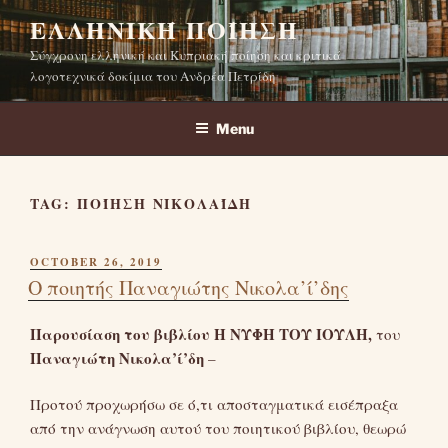
Skip
ΕΛΛΗΝΙΚΉ ΠΟΊΗΣΗ
to
Σύγχρονη ελληνική και Κυπριακή ποίηση και κριτικά
content
λογοτεχνικά δοκίμια του Ανδρέα Πετρίδη
Menu
TAG:
ΠΟΊΗΣΗ ΝΙΚΟΛΑΊΔΗ
POSTED
OCTOBER 26, 2019
ON
Ο ποιητής Παναγιώτης Νικολα’ί’δης
Παρουσίαση του βιβλίου Η ΝΥΦΗ ΤΟΥ ΙΟΥΛΗ,
του
Παναγιώτη Νικολα’ί’δη
–
Προτού προχωρήσω σε ό,τι αποσταγματικά εισέπραξα
από την ανάγνωση αυτού του ποιητικού βιβλίου, θεωρώ