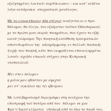
εξεζητημένες λεκτικές συμπύκνωσεις – και κατ’ ουδένα
λόγο αυτάρεσκα στοχαστικός μονόλογος.
Με το εναρκτήριους ήδη στίχους
ανοίγεται κι ο προ-
θάλαμος, θα έλεγα, του εξαίρετου τούτου Οδοιπορικού,
με το πρώτο μιας σειράς ποιημάτων, που έχουν το εξής
κοινό γνώρισμα: Την ποιητική κατάθεση τραυματικών
αποτυπωμάτων της αδιαμόρφωτης εν πολλοίς παιδικής
ψυχής του ποιητή, κάτι που εκφράζεται επανειλημμένα
λιτούς- σχεδόν επικούς στίχους στην Κυπριακή
ντοπολαλιά:
Μες στον πόλεμον
η μάνα μου εβάσταν με σφιχτά
μες στ’ αγκάλια της τζι εβούραν.
Με λιτό βηματισμό περιγράφει στη συνέχεια την
επιστροφή τού πατέρα από τον πόλεμο- σε μια
Φρο’υ’δικού κλίματος υποδοχή από το ίδιο το παιδί του,