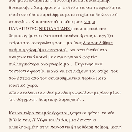
δυναμικής…Χαιρόμουν τη λεπτότητα και τρυφερότητα-
ιδιαίτερα όπου παρείσφρυε με επιτυχία το διαλεκτικό
στοιχείο… Και απαντούσα μέσα μου,
ναι, ο
ΠΑΝΑΓΙΩΤΗΣ
ΝΙΚΟΛΑ’Ι’ΔΗΣ
στα ποιητικά του
δημιουργήματα είναι κατά κανόνα άρτιος κι αγγίζει
καίρια τον αναγνώστη του – μα ίσως
δεν του δόθηκε
ακόμα η χάρη (ή κι ευκαιρία),
να απευθυνθεί στο
αναγνωστικό κοινό με συγκινησιακά φορτία
συλλογικότερα αναγνωρίσιμα…
Συγκινησιακά
τουτέστιν φορτία,
ικανά να εκτινάξουν τον στίχο του
πολύ πέρα από τον συναισθηματικά περίκλειστο
ιδιωτικό χώρο,
όπου αναλώνεται- σαν μουσική δωματίου- μεγάλο μέρος
της σύγχρονης ποιητικής παραγωγής…
Και να τώρα που μάς έρχεται,
ξαφνικά φέτος, το νέο
βιβλίο του,
Η Νύφη του Ιούλη,
μια δυνατή κι
ολοκληρωμένη στην παν-οπτική της θέαση ποίηση, ικανή