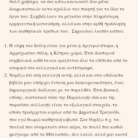
πολύ χρήσιμο, να σας κάνω κοινωνούς δυο μόνο
διαφωτιστικών αυτο-σχολίων του ποιητή για το ίδιο το
έργο του. Συμβάλλουν τα μέγιστα στην πληρέστερη
ερμηνευτική κατανόηση, αλλά και στην ορθή πρόσληψη
των αισθητικών τρόπων του. Σημειώνει λοιπόν κάπου:
Η νύφη του Ιούλη είναι για μένα η Αργυρώ-άτομο, η
Αμμόχωστος-πόλη, η Κύπρος-χώρα. Έτσι διαπερνά
συμβολικά, κάθετα και οριζόντια όλα τα επίπεδα από το
ατομικό στο συλλογικό και αντίστροφα.
Νομίζω ότι στη συλλογή αυτή, αλλά και στα υπόλοιπα
βιβλία μου υπάρχει έντονη μια διακειμενικότητα, ένας
δημιουργικός διάλογος με το παρελθόν. Έτσι βασικό,
επίσης, συστατικό τόσο της Παραλογής όσο και της
παρούσας συλλογής είναι το εξωλογικό στοιχείο, το
οποίο προέρχεται κυρίως από το Δημοτικό Τραγούδι,
που εγώ θεωρώ αισθητική κιβωτό. Σου θυμίζω π.χ. τα
πουλιά που σταματούν στον αέρα, το πουλί που καθώς
φεύγουμε από το Μπελαπάις, δεν λαλεί, αλλά μας κοιτά