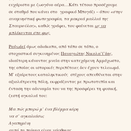
ευχάριστα με ζωογόνο αέρα…Κάτι τέτοιο προσέχουμε
σε σταθμό που κάνει στο γραφικό Μπογάζι – όπου
«στην
αναμνηστική φωτογραφία, τα μακριά μαλλιά της
Σταυρούλας»,
καθώς γράφει, του φαίνεται
ως να
μπλέκονται στο φως.
Ραψωδεί
όμως αδιάκοπα, από τόπο σε τόπο, ο
στοχαστικά συγκινημένος
Παναγιώτης Νικολα’ί’δης
,
ιδιαίτερη κάνοντας μνεία στην κατεχόμενη Αμμόχωστο,
της οποίας οι ιστορικές περιπέτειες δεν έχουν τελειωμό.
Μ’ εξαίρετους καταληκτικούς στίχους απευθύνεται στην
αξιολάτρευτη πόλη, εκφράζοντας με πρωτοτυπία και
ένταση την αδυναμία του να της προσφέρει τη φυσική,
ζεστή αγκαλιά του:
Μα πώς μπορώ μ’ ένα βλέμμα κόρη
να σ’ αγκαλιάσω;
Αγαπημένη
αυτό το ποίημα είναι νάρθηκας