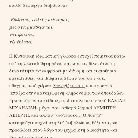
καθώς περίεργα διαβάζουμε:
Εθώρουν, λαλεί η μάνα μου,
μες στα μμάθκια του
τον φονιάν,
τζι έκλαια.
Η Κυπριακή ιδιωματική γλώσσα ευτυχεί ποιητικά κάτω
απ’ τη λεπταίσθητη πένα του, που τις δίνει έτσι τη
δυνατότητα να εκφράσει με δύναμη και ευαισθησία
καταστάσεις και βιώματα πέραν του λα’ι’κού,
ηθογραφικού χώρου.
Συνεχίζει έτσι-
και προσθέτει
επάξια στην καταξιωμένη κληρονομιά των σπουδαίων
προπατόρων του είδους, από τον λυρικο-επικό ΒΑΣΙΛΗ
ΜΙΧΑΗΛΊΔΗ- μέχρι τον καθαρά λυρικό ΔΗΜΗΤΡΗ
ΛΙΠΕΡΤΗ, και άλλους νεότερους… Ο ποιητής
καταφεύγει συχνά στη λα’ι’κή γλώσσα, θέλοντας να
προσδώσει στον λόγο του ξεχωριστή αμεσότητα και
παραστατική δύναμη.