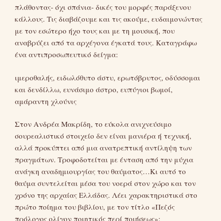
πλάθοντας- όχι σπάνια- δικές του μορφές παράξενου
κάλλους. Τις διαβάζουμε και τις ακούμε, ευδαιμονώντας
με τον εσώτερο ήχο τους και με τη μουσική, που
αναβρύζει από τα αρχέγονα έγκατά τους. Καταγράφω
ένα αντιπροσωπευτικό δείγμα:
ιμεροθαλής, ειδωλόθυτο άστυ, ερωτόβρυτος, οδύσσομαι
και δενδίλλω, ευνάσιμο άστρο, ευπύγιοι βωμοί,
αμάραντη χλούνις
Στον Ανδρέα Μακρίδη, το εύκολα ανιχνεύσιμο
σουρεαλιστικό στοιχείο δεν είναι μανιέρα ή τεχνική,
αλλά προκύπτει από μια ανατρεπτική αντίληψη των
πραγμάτων. Τροφοδοτείται με ένταση από την μύχια
ανάγκη αναδημιουργίας του θαύματος…Κι αυτό το
θαύμα συντελείται μέσα του νοερά στον χώρο και τον
χρόνο της αρχαίας Ελλάδας. Λέει χαρακτηριστικά στο
πρώτο ποίημα του βιβλίου, με τον τίτλο «Πεζός
πρόλογος ολίγον ποιητικός περί ποιήσεως»: