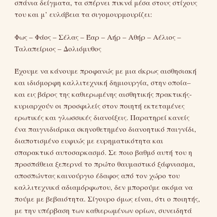
σπάνια δείγματα, τα σπέρνει πυκνά μέσα στους στίχους
του και μ’ ευλάβεια τα σιγομουρμουρίζει:
Φως – Φάος – Σέλας – Έαρ – Αήρ – Αθήρ – Αέλιος –
Ταλαπείριος – Δολιόμυθος
Έχουμε να κάνουμε προφανώς με μια άκρως αισθησιακή
και ιδιόμορφη καλλιτεχνική δημιουργία, στην οποία–
και εις βάρος της καθιερωμένης αισθητικής πρακτικής-
κυριαρχούν οι προσφιλείς στον ποιητή εκτεταμένες
ερωτικές και γλωσσικές διανοίξεις. Παρατηρεί κανείς
ένα παιγνιδιάρικα σκηνοθετημένο διανοητικό παιγνίδι,
διαποτισμένο ευφυώς με ευρηματικότητα και
σπαρακτικό αυτοσαρκασμό. Σε ποιο βαθμό αυτή του η
προσπάθεια ξεπερνά το πρώτο θαυμαστικό ξάφνιασμα,
αποσπώντας καινούργιο έδαφος από τον χώρο του
καλλιτεχνικά αδιαμόρφωτου, δεν μπορούμε ακόμα να
πούμε με βεβαιότητα. Σίγουρο όμως είναι, ότι ο ποιητής,
με την υπέρβαση των καθιερωμένων ορίων, συνειδητά