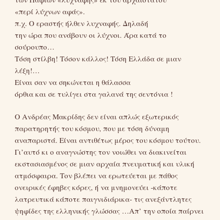
«περί λύχνων αφάς».
π.χ. Ο εραστής ήλθεν λυχναφής. Δηλαδή
την ώρα που ανάβουν οι λύχνοι. Άρα κατά το
σούρουπο…
Τόση στίλβη! Τόσον κάλλος! Τόση Ελλάδα σε μιαν
λέξη!…
Είναι σαν να σηκώνεται η θάλασσα
όρθια και σε τυλίγει στα γαλανά της σεντόνια !
Ο Ανδρέας Μακρίδης δεν είναι απλώς εξωτερικός
παρατηρητής του κόσμου, που με τόση δύναμη
αναπαριστά. Είναι αντιθέτως μέρος του κόσμου τούτου.
Γι’αυτό κι ο αναγνώστης τον νοιώθει να διακινείται
εκστασιασμένος σε μιαν αρχαία πνευματική και υλική
ατμόσφαιρα. Τον βλέπει να ερωτεύεται με πάθος
ονειρικές έφηβες κόρες, ή να μνημονεύει -κάποτε
λατρευτικά κάποτε παιγνιδιάρικα- τις ανεξάντλητες
ψηφίδες της ελληνικής γλώσσας …Απ’ την οποία παίρνει