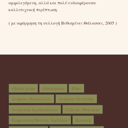
αμφιλεγόμενη, αλλά και πολύ ενδιαφέρουσα
καλλιτεχνική περίπτωση.
( με αφόρμηση τη συλλογή Βυθισμένες Θάλασσες, 2005 )
TAGS
elliniki poiisi
ellinikipoiisi
Rilke
Ανδρέας Παστελλάς
Ανδρέας Πετρίδης
Αντριάνα Ιεροδιακόνου
Γιώργος Μοράρης
Ευφροσύνη Μαντά- Λαζάρου
Κριτική