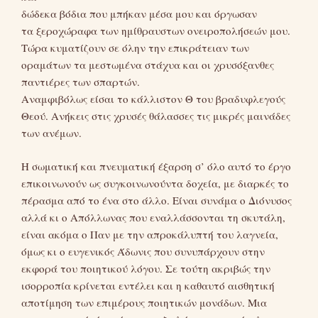
δώδεκα βόδια που μπήκαν μέσα μου και όργωσαν
τα ξεροχώραφα των ημίθραυστων ονειροπολήσεών μου.
Τώρα κυματίζουν σε όλην την επικράτειαν των
οραμάτων τα μεστωμένα στάχυα και οι χρυσόξανθες
παντιέρες των σπαρτών.
Αναμφιβόλως είσαι το κάλλιστον Θ του βραδυφλεγούς
Θεού. Ανήκεις στις χρυσές θάλασσες τις μικρές μαινάδες
των ανέμων.
Η σωματική και πνευματική έξαρση σ’ όλο αυτό το έργο
επικοινωνούν ως συγκοινωνούντα δοχεία, με διαρκές το
πέρασμα από το ένα στο άλλο. Είναι συνάμα ο Διόνυσος
αλλά κι ο Απόλλωνας που εναλλάσσονται τη σκυτάλη,
είναι ακόμα ο Παν με την απροκάλυπτή του λαγνεία,
όμως κι ο ευγενικός Άδωνις που συνυπάρχουν στην
εκφορά του ποιητικού λόγου. Σε τούτη ακριβώς την
ισορροπία κρίνεται εντέλει και η καθαυτό αισθητική
αποτίμηση των επιμέρους ποιητικών μονάδων. Μια