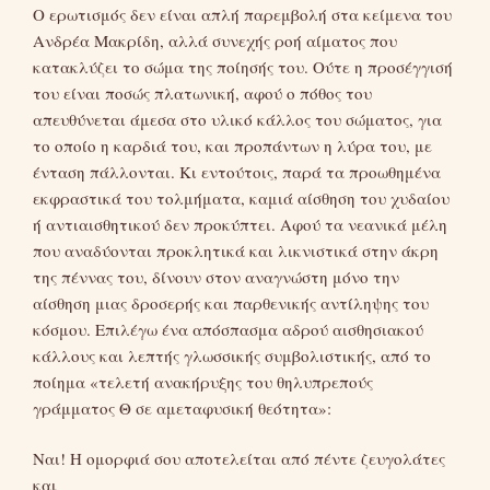
Ο ερωτισμός δεν είναι απλή παρεμβολή στα κείμενα του
Ανδρέα Μακρίδη, αλλά συνεχής ροή αίματος που
κατακλύζει το σώμα της ποίησής του. Ούτε η προσέγγισή
του είναι ποσώς πλατωνική, αφού ο πόθος του
απευθύνεται άμεσα στο υλικό κάλλος του σώματος, για
το οποίο η καρδιά του, και προπάντων η λύρα του, με
ένταση πάλλονται. Κι εντούτοις, παρά τα προωθημένα
εκφραστικά του τολμήματα, καμιά αίσθηση του χυδαίου
ή αντιαισθητικού δεν προκύπτει. Αφού τα νεανικά μέλη
που αναδύονται προκλητικά και λικνιστικά στην άκρη
της πέννας του, δίνουν στον αναγνώστη μόνο την
αίσθηση μιας δροσερής και παρθενικής αντίληψης του
κόσμου. Επιλέγω ένα απόσπασμα αδρού αισθησιακού
κάλλους και λεπτής γλωσσικής συμβολιστικής, από το
ποίημα «τελετή ανακήρυξης του θηλυπρεπούς
γράμματος Θ σε αμεταφυσική θεότητα»:
Ναι! Η ομορφιά σου αποτελείται από πέντε ζευγολάτες
και