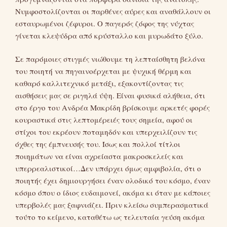
Νυμφοστολίζονται οι παρθένες αύρες και αναθάλλουν οι
εσταυρωμένοι ζέφυροι. Ο παγερός ζόφος της νύχτας
γίνεται κλεψύδρα από κρύσταλλο και μυρωδάτο ξύλο.
Σε παρόμοιες στιγμές νιώθουμε τη λεπταίσθητη βελόνα
του ποιητή να πηγαινοέρχεται με ψυχική θέρμη και
καθαρό καλλιτεχνικό μετάξι, εξακοντίζοντας τις
αισθήσεις μας σε ριγηλά ύψη. Είναι φυσικά αλήθεια, ότι
στο έργο του Ανδρέα Μακρίδη βρίσκουμε αρκετές φορές
κουραστικά στις λεπτομέρειές τους σημεία, αφού οι
στίχοι του εκρέουν ποταμηδόν και υπερχειλίζουν τις
όχθες της έμπνευσής του. Ίσως και πολλοί τίτλοι
ποιημάτων να είναι αχρείαστα μακροσκελείς και
υπερρεαλιστικοί…Δεν υπάρχει όμως αμφιβολία, ότι ο
ποιητής έχει δημιουργήσει έναν ολοδικό του κόσμο, έναν
κόσμο όπου ο ίδιος ευδαιμονεί, ακόμα κι όταν με κάποιες
υπερβολές μας ξαφνιάζει. Πριν κλείσω συμπερασματικά
τούτο το κείμενο, καταθέτω ως τελευταία γεύση ακόμα