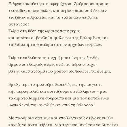
Ξάφνου ακούστηκε η σφυρήχτρα. Ζωέμποροι πραμα-
τευτάδες, οπωροπώλες και περιδεραιοποιοί έδεσαν
τις ζώνες ασφαλείας και το τοπίο απογειώθηκε
αύτανδρο!
Τώρα στη θέση της ωραίας πανήγυρις
κοιμούνται οι βουβοί αμμόλοφοι της Σαλαμίνας και
τα διάσπαρτα θραύσματα των αρχαίων αγγείων.
Τώρα αναδεύουν τη ψυχρή ραστώνη της ξανθής
άμμου οι ελαφρές αύρες ενώ πιο πέρα ο ταχυ-
βάτης και πανδαμάτωρ χρόνος ισοπεδώνει τα όνειρα.
Εμείς…ερωτοτροπούμε θεοειδώς εις την μαγευτι-
κήν ακρογιαλιά και κοιτάζουμε κατάπληκτοι – μια
το αιματοβαμμένο σούρουπο και μια τον κατάλευκο
ιωνικό ναό που αναδύθηκεν από τη θάλασσα!
Με παρόμοια άρτιους και υποβλητικούς στίχους νιώθει
κανείς να ανταμείβεται για την υπομονή του να διανύσει