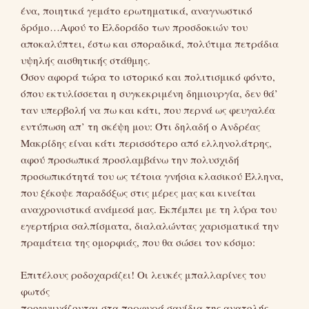
ένα, ποιητικά γεμάτο ερωτηματικά, αναγνωστικό
δρόμο…Αφού το Ελδοράδο των προσδοκιών του
αποκαλύπτει, έστω και σποραδικά, πολύτιμα πετράδια
υψηλής αισθητικής στάθμης.
Όσον αφορά τώρα το ιστορικό και πολιτισμικό φόντο,
όπου εκτυλίσσεται η συγκεκριμένη δημιουργία, δεν θά’
ταν υπερβολή να πω και κάτι, που περνά ως φευγαλέα
εντύπωση απ’ τη σκέψη μου: Ότι δηλαδή ο Ανδρέας
Μακρίδης είναι κάτι περισσότερο από ελληνολάτρης,
αφού προσωπικά προσλαμβάνω την πολυσχιδή
προσωπικότητά του ως τέτοια γνήσια κλασικού Έλληνα,
που ξέκοψε παραδόξως στις μέρες μας και κινείται
αναχρονιστικά ανάμεσά μας. Εκπέμπει με τη λύρα του
εγερτήρια σαλπίσματα, διαλαλώντας χαρισματικά την
πραμάτεια της ομορφιάς, που θα σώσει τον κόσμο:
Επιτέλους ροδοχαράζει! Οι λευκές μπαλλαρίνες του
φωτός
προγυμνάζονται στα πορφυρά σανίδια της ανατολής.