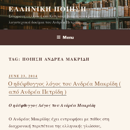
Skip
ΕΛΛΗΝΙΚΉ ΠΟΊΗΣΗ
to
Σύγχρονη ελληνική και Κυπριακή ποίηση και κριτικά
content
λογοτεχνικά δοκίμια του Ανδρέα Πετρίδη
Menu
TAG:
ΠΟΊΗΣΗ ΑΝΔΡΈΑ ΜΑΚΡΊΔΗ
POSTED
JUNE 23, 2014
ON
Ο ηδύφθογγος λόγος του Ανδρέα Μακρίδη (
από Ανδρέα Πετρίδη )
Ο ηδύφθογγος Λόγος του Ανδρέα Μακρίδη
Ο Ανδρέας Μακρίδης έχει εντρυφήσει με πάθος στη
διαχρονική περιπέτεια της ελληνικής γλώσσας,