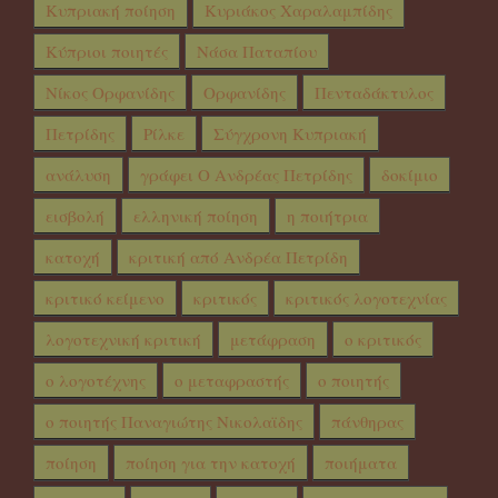
Κυπριακή ποίηση
Κυριάκος Χαραλαμπίδης
Κύπριοι ποιητές
Νάσα Παταπίου
Νίκος Ορφανίδης
Ορφανίδης
Πενταδάκτυλος
Πετρίδης
Ρίλκε
Σύγχρονη Κυπριακή
ανάλυση
γράφει Ο Ανδρέας Πετρίδης
δοκίμιο
εισβολή
ελληνική ποίηση
η ποιήτρια
κατοχή
κριτική από Ανδρέα Πετρίδη
κριτικό κείμενο
κριτικός
κριτικός λογοτεχνίας
λογοτεχνική κριτική
μετάφραση
ο κριτικός
ο λογοτέχνης
ο μεταφραστής
ο ποιητής
ο ποιητής Παναγιώτης Νικολαϊδης
πάνθηρας
ποίηση
ποίηση για την κατοχή
ποιήματα