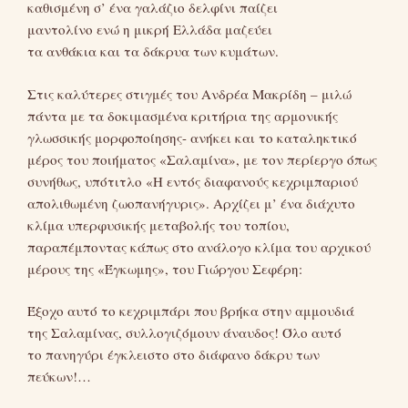
καθισμένη σ’ ένα γαλάζιο δελφίνι παίζει
μαντολίνο ενώ η μικρή Ελλάδα μαζεύει
τα ανθάκια και τα δάκρυα των κυμάτων.
Στις καλύτερες στιγμές του Ανδρέα Μακρίδη – μιλώ
πάντα με τα δοκιμασμένα κριτήρια της αρμονικής
γλωσσικής μορφοποίησης- ανήκει και το καταληκτικό
μέρος του ποιήματος «Σαλαμίνα», με τον περίεργο όπως
συνήθως, υπότιτλο «Η εντός διαφανούς κεχριμπαριού
απολιθωμένη ζωοπανήγυρις». Αρχίζει μ’ ένα διάχυτο
κλίμα υπερφυσικής μεταβολής του τοπίου,
παραπέμποντας κάπως στο ανάλογο κλίμα του αρχικού
μέρους της «Έγκωμης», του Γιώργου Σεφέρη:
Έξοχο αυτό το κεχριμπάρι που βρήκα στην αμμουδιά
της Σαλαμίνας, συλλογιζόμουν άναυδος! Όλο αυτό
το πανηγύρι έγκλειστο στο διάφανο δάκρυ των
πεύκων!…