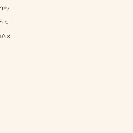
μέρας
νες,
μένο: