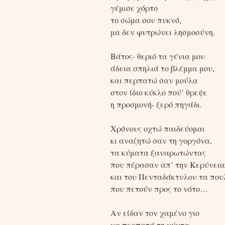
γέμισε χόρτο
το σώμα σου πυκνό,
μα δεν φυτρώνει λησμοσύνη.
Βάτος- θεριό τα γένια μου
άδεια σπηλιά το βλέμμα μου,
και περπατώ σαν μούλα
στον ίδιο κύκλο πού’ θρεψε
η προσμονή- ξερό πηγάδι.
Χρόνους οχτώ παιδεύομαι
κι αναζητώ σαν τη γοργόνα,
τα κύματα ξαναρωτώντας
που πέρασαν απ’ την Κερύνεια
και του Πενταδάκτυλου τα που
που πετούν προς το νότο…
Αν είδαν τον χαμένο γιο
να περπατά τη νύχτα