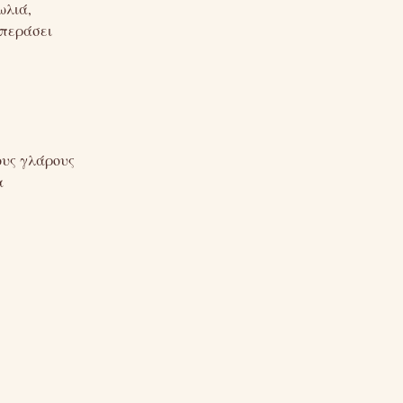
ωλιά,
 περάσει
ους γλάρους
α