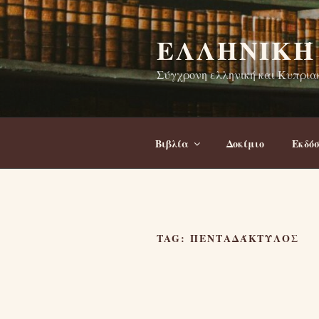
Skip
to
ΕΛΛΗΝΙΚΉ
content
Σύγχρονη ελληνική και Κυπριακ
Βιβλία
Δοκίμιο
Εκδόσ
TAG:
ΠΕΝΤΑΔΆΚΤΥΛΟΣ