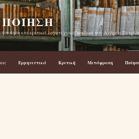
 ΠΟΊΗΣΗ
ή ποίηση και κριτικά λογοτεχνικά δοκίμια του Ανδρέα Πετρίδ
εις
Ερμηνευτικά
Κριτική
Μετάφραση
Ποίησ