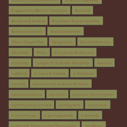
Ευφροσύνη Μαντά- Λαζάρου
Κριτική
Κυπριακή ποίηση
Κυριάκος Χαραλαμπίδης
Κύπριοι ποιητές
Νάσα Παταπίου
Νίκος Ορφανίδης
Ορφανίδης
Πενταδάκτυλος
Πετρίδης
Ρίλκε
Σύγχρονη Κυπριακή
ανάλυση
γράφει Ο Ανδρέας Πετρίδης
δοκίμιο
εισβολή
ελληνική ποίηση
η ποιήτρια
κατοχή
κριτική από Ανδρέα Πετρίδη
κριτικό κείμενο
κριτικός
κριτικός λογοτεχνίας
λογοτεχνική κριτική
μετάφραση
ο κριτικός
ο λογοτέχνης
ο μεταφραστής
ο ποιητής
ο ποιητής Παναγιώτης Νικολαϊδης
πάνθηρας