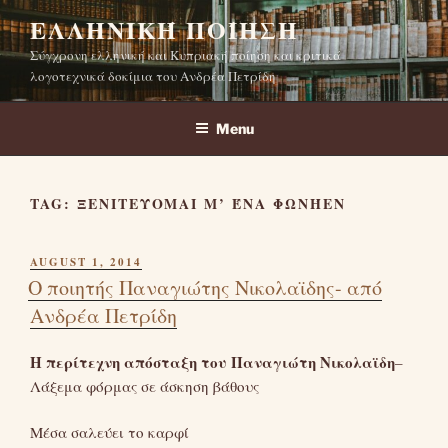
Skip
ΕΛΛΗΝΙΚΉ ΠΟΊΗΣΗ
to
Σύγχρονη ελληνική και Κυπριακή ποίηση και κριτικά
content
λογοτεχνικά δοκίμια του Ανδρέα Πετρίδη
Menu
TAG:
ΞΕΝΙΤΕΎΟΜΑΙ Μ’ ΈΝΑ ΦΩΝΉΕΝ
POSTED
AUGUST 1, 2014
ON
Ο ποιητής Παναγιώτης Νικολαϊδης- από
Ανδρέα Πετρίδη
Η περίτεχνη απόσταξη του Παναγιώτη Νικολαϊδη
–
Λάξεμα φόρμας σε άσκηση βάθους
Μέσα σαλεύει το καρφί