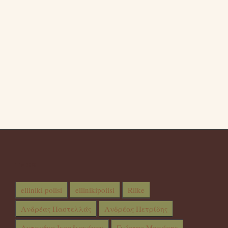
TAGS
elliniki poiisi
ellinikipoiisi
Rilke
Ανδρέας Παστελλάς
Ανδρέας Πετρίδης
Αντριάνα Ιεροδιακόνου
Γιώργος Μοράρης