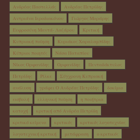
Ανδρέας Παστελλάς
Ανδρέας Πετρίδης
Αντριάνα Ιεροδιακόνου
Γιώργος Μοράρης
Ευφροσύνη Μαντά- Λαζάρου
Κριτική
Κυπριακή ποίηση
Κυριάκος Χαραλαμπίδης
Κύπριοι ποιητές
Νάσα Παταπίου
Νίκος Ορφανίδης
Ορφανίδης
Πενταδάκτυλος
Πετρίδης
Ρίλκε
Σύγχρονη Κυπριακή
ανάλυση
γράφει Ο Ανδρέας Πετρίδης
δοκίμιο
εισβολή
ελληνική ποίηση
η ποιήτρια
κατοχή
κριτική από Ανδρέα Πετρίδη
κριτικό κείμενο
κριτικός
κριτικός λογοτεχνίας
λογοτεχνική κριτική
μετάφραση
ο κριτικός