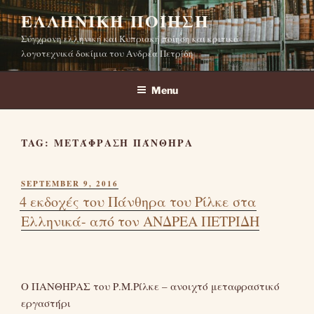
Skip
ΕΛΛΗΝΙΚΉ ΠΟΊΗΣΗ
to
Σύγχρονη ελληνική και Κυπριακή ποίηση και κριτικά
content
λογοτεχνικά δοκίμια του Ανδρέα Πετρίδη
Menu
TAG:
ΜΕΤΆΦΡΑΣΗ ΠΆΝΘΗΡΑ
POSTED
SEPTEMBER 9, 2016
ON
4 εκδοχές του Πάνθηρα του Ρίλκε στα
Ελληνικά- από τον ΑΝΔΡΕΑ ΠΕΤΡΙΔΗ
Ο ΠΑΝΘΗΡΑΣ του Ρ.Μ.Ρίλκε – ανοιχτό μεταφραστικό
εργαστήρι