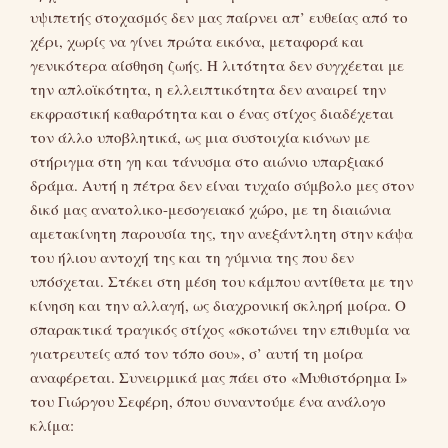
υψιπετής στοχασμός δεν μας παίρνει απ’ ευθείας από το
χέρι, χωρίς να γίνει πρώτα εικόνα, μεταφορά και
γενικότερα αίσθηση ζωής. Η λιτότητα δεν συγχέεται με
την απλοϊκότητα, η ελλειπτικότητα δεν αναιρεί την
εκφραστική καθαρότητα και ο ένας στίχος διαδέχεται
τον άλλο υποβλητικά, ως μια συστοιχία κιόνων με
στήριγμα στη γη και τάνυσμα στο αιώνιο υπαρξιακό
δράμα. Αυτή η πέτρα δεν είναι τυχαίο σύμβολο μες στον
δικό μας ανατολικο-μεσογειακό χώρο, με τη διαιώνια
αμετακίνητη παρουσία της, την ανεξάντλητη στην κάψα
του ήλιου αντοχή της και τη γύμνια της που δεν
υπόσχεται. Στέκει στη μέση του κάμπου αντίθετα με την
κίνηση και την αλλαγή, ως διαχρονική σκληρή μοίρα. Ο
σπαρακτικά τραγικός στίχος «σκοτώνει την επιθυμία να
γιατρευτείς από τον τόπο σου», σ’ αυτή τη μοίρα
αναφέρεται. Συνειρμικά μας πάει στο «Μυθιστόρημα Ι»
του Γιώργου Σεφέρη, όπου συναντούμε ένα ανάλογο
κλίμα: