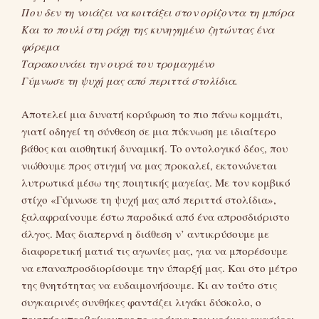
Που δεν τη νοιάζει να κοιτάξει στον ορίζοντα τη μπόρα
Και το πουλί στη ράχη της κυνηγημένο ζητώντας ένα
φόρεμα
Ταρακουνάει την ουρά του τρομαγμένο
Γύμνωσε τη ψυχή μας από περιττά στολίδια.
Αποτελεί μια δυνατή κορύφωση το πιο πάνω κομμάτι,
γιατί οδηγεί τη σύνθεση σε μια πύκνωση με ιδιαίτερο
βάθος και αισθητική δυναμική. Το οντολογικό δέος, που
νιώθουμε προς στιγμή να μας προκαλεί, εκτονώνεται
λυτρωτικά μέσω της ποιητικής μαγείας. Με τον κομβικό
στίχο «Γύμνωσε τη ψυχή μας από περιττά στολίδια»,
ξαλαφραίνουμε έστω παροδικά από ένα απροσδιόριστο
άλγος. Μας διαπερνά η διάθεση ν’ αντικρύσουμε με
διαφορετική ματιά τις αγωνίες μας, για να μπορέσουμε
να επαναπροσδιορίσουμε την ύπαρξή μας. Και στο μέτρο
της θνητότητας να ευδαιμονήσουμε. Κι αν τούτο στις
συγκαιρινές συνθήκες φαντάζει λιγάκι δύσκολο, ο
ποιητής υπερβαίνοντας το φράγμα του χρόνου ανασύρει