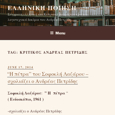
Skip
ΕΛΛΗΝΙΚΉ ΠΟΊΗΣΗ
to
Σύγχρονη ελληνική και Κυπριακή ποίηση και κριτικά
content
λογοτεχνικά δοκίμια του Ανδρέα Πετρίδη
Menu
TAG:
ΚΡΙΤΙΚΌΣ ΑΝΔΡΈΑΣ ΠΕΤΡΊΔΗΣ
POSTED
JUNE 17, 2014
ON
“Η πέτρα” του Σοφοκλή Λαζάρου –
σχολιάζει ο Ανδρέας Πετρίδης
Σοφοκλή Λαζάρου
” Η πέτρα
:
”
( Ενδοσκόπιο, 1961 )
-σχολιάζει ο Ανδρέας Πετρίδης