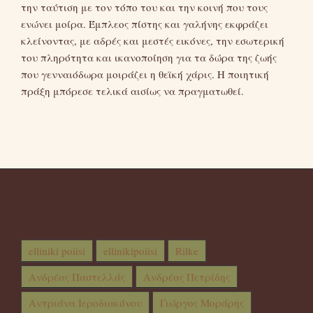
την ταύτιση με τον τόπο του και την κοινή που τους
ενώνει μοίρα. Έμπλεος πίστης και γαλήνης εκφράζει
κλείνοντας, με αδρές και μεστές εικόνες, την εσωτερική
του πληρότητα και ικανοποίηση για τα δώρα της ζωής
που γενναιόδωρα μοιράζει η θεϊκή χάρις. Η ποιητική
πράξη μπόρεσε τελικά αισίως να πραγματωθεί.
TAGS
elliniki poiisi
ellinikipoiisi
Rilke
Ανδρέας Παστελλάς
Ανδρέας Πετρίδης
Αντριάνα Ιεροδιακόνου
Γιώργος Μοράρης