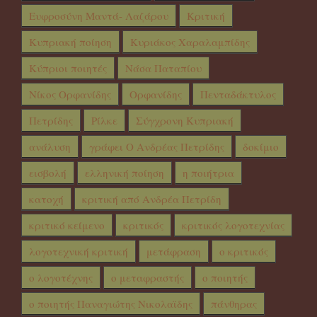
Ευφροσύνη Μαντά- Λαζάρου
Κριτική
Κυπριακή ποίηση
Κυριάκος Χαραλαμπίδης
Κύπριοι ποιητές
Νάσα Παταπίου
Νίκος Ορφανίδης
Ορφανίδης
Πενταδάκτυλος
Πετρίδης
Ρίλκε
Σύγχρονη Κυπριακή
ανάλυση
γράφει Ο Ανδρέας Πετρίδης
δοκίμιο
εισβολή
ελληνική ποίηση
η ποιήτρια
κατοχή
κριτική από Ανδρέα Πετρίδη
κριτικό κείμενο
κριτικός
κριτικός λογοτεχνίας
λογοτεχνική κριτική
μετάφραση
ο κριτικός
ο λογοτέχνης
ο μεταφραστής
ο ποιητής
ο ποιητής Παναγιώτης Νικολαϊδης
πάνθηρας