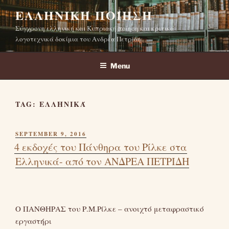
Skip
ΕΛΛΗΝΙΚΉ ΠΟΊΗΣΗ
to
Σύγχρονη ελληνική και Κυπριακή ποίηση και κριτικά
content
λογοτεχνικά δοκίμια του Ανδρέα Πετρίδη
Menu
TAG:
ΕΛΛΗΝΙΚΆ
POSTED
SEPTEMBER 9, 2016
ON
4 εκδοχές του Πάνθηρα του Ρίλκε στα
Ελληνικά- από τον ΑΝΔΡΕΑ ΠΕΤΡΙΔΗ
Ο ΠΑΝΘΗΡΑΣ του Ρ.Μ.Ρίλκε – ανοιχτό μεταφραστικό
εργαστήρι