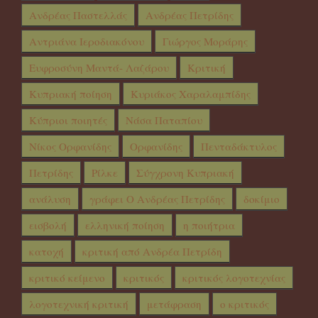
Ανδρέας Παστελλάς
Ανδρέας Πετρίδης
Αντριάνα Ιεροδιακόνου
Γιώργος Μοράρης
Ευφροσύνη Μαντά- Λαζάρου
Κριτική
Κυπριακή ποίηση
Κυριάκος Χαραλαμπίδης
Κύπριοι ποιητές
Νάσα Παταπίου
Νίκος Ορφανίδης
Ορφανίδης
Πενταδάκτυλος
Πετρίδης
Ρίλκε
Σύγχρονη Κυπριακή
ανάλυση
γράφει Ο Ανδρέας Πετρίδης
δοκίμιο
εισβολή
ελληνική ποίηση
η ποιήτρια
κατοχή
κριτική από Ανδρέα Πετρίδη
κριτικό κείμενο
κριτικός
κριτικός λογοτεχνίας
λογοτεχνική κριτική
μετάφραση
ο κριτικός