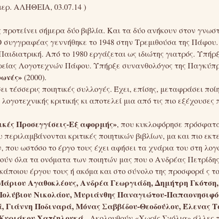
ρ. ΑΛΗΘΕΙΑ, 03.07.14 )
 προτείνει σήμερα δύο βιβλία. Και τα δύο ανήκουν στον γνωστ
Ο συγγραφέας γεννήθηκε το 1948 στην Τρεμιθούσα της Πάφου.
Παιδιατρική. Από το 1980 εργάζεται ως ιδιώτης γιατρός. Υπήρξ
ιρείας Λογοτεχνών Πάφου. Υπήρξε συνανθολόγος της Παγκύπρ
φωνές»
(2000).
ι τέσσερις ποιητικές συλλογές. Έχει, επίσης, μεταφράσει ποί
λογοτεχνικής κριτικής κι αποτελεί μια από τις πιο εξέχουσες
ικές Προσεγγίσεις-Εξ αφορμής»
, που κυκλοφόρησε πρόσφατα
 περιλαμβάνονται κριτικές ποιητικών βιβλίων, μα και πιο εκτε
 που ωστόσο το έργο τους έχει αφήσει τα χνάρια του στη λογ
θούν όλα τα ονόματα των ποιητών μας που ο Ανδρέας Πετρίδη
κάποιου έργου τους ή ακόμα και στο σύνολο της προσφορά ς το
Μάριου Αγαθοκλέους, Ανδρέα Γεωργιάδη, Δημήτρη Γκότση
Πολύβιου Νικολάου, Μυριάνθης Παναγιώτου-Παπαονησιφό
, Γιάννη Ποδιναρά, Μόνας Σαββίδου-Θεοδούλου, Έλενας Τ
Κυριάκου Χατζηλουκά.
Ακολουθούν «Χωρίς Σχόλια» άλλες π