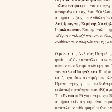
«Συναντήσεις»
–
, όπου ο συγγρ
αποφεύγει τα σχόλια. Εξάλλου,
ποιημάτων (π.χ. σε Ανθολογίες
Λαζάρου, της Ειρήνης Χατζη
Ιεροδιακόνου.
Επίσης, πολύ σημ
«Κύρια επιδίωξή μου, αν ευδοκι
αλήθεια των ποιητών και της συ
Ο μελετητής Ανδρέας Πετρίδης, 
φτάσει σ’ ένα αποτέλεσμα ικαν
αυτών των δοκιμιακών εργασιών»
Ποιητές και Ποιήμ
τον τίτλο «
επεξεργασία και επιμέρους αλ
Προτού προχωρήσω στο δεύτερο β
Εξ αφ
εκδοτική αρτιότητα του «
«Εντόπιο Ρίγος
Το
» περιέχει 2
ποιήματα είναι γραμμένα σε μο
αποτελούν κάθε φορά κι ένα ενδ