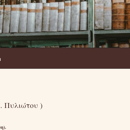
η
η
. Πυλιώτου )
η).