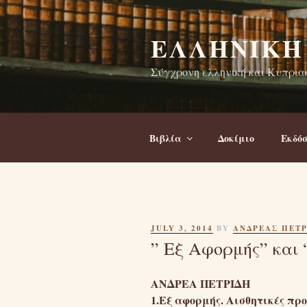
Skip
to
ΕΛΛΗΝΙΚΉ
content
Σύγχρονη ελληνική και Κυπριακ
Βιβλία
Δοκίμιο
Εκδόσ
POSTED
JULY 3, 2014
BY
ΑΝΔΡΕΑΣ ΠΕΤΡ
ON
” Εξ Αφορμής” και 
ΑΝΔΡΕΑ ΠΕΤΡΙΔΗ
1.Εξ αφορμής. Αισθητικές προ