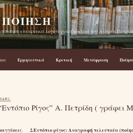
 ΠΟΊΗΣΗ
ή ποίηση και κριτικά λογοτεχνικά δοκίμια του Ανδρέα Πετρίδ
εις
Ερμηνευτικά
Κριτική
Μετάφραση
Ποίησ
ΊΔΗΣ
“Εντόπιο Ρίγος” Α. Πετρίδη ( γράφει Μ
σεγγίσεις
2.Εντόπιο ρίγος: Αναγραφή τελευταία (ποίησ
.