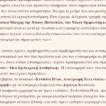
αφέας επιλέγει και προτείνει ποιήματα, πολύ σημαντικά πιστε
 δεν είναι πάντα απαραίτητα. Να μην ξεχνάμε πως και μονάχ
) αποτελεί κριτική αποτίμηση. Έτσι έχουμε δείγματα γραφής τ
λουκά-Μαυρή, της Νάσας Παταπίου, του Νίκου Ορφανίδη κ
αντικό είναι κι αυτό με το οποίο ο συγγραφέας καταλήγει στ
μήσει τελικά, είναι η διάνοιξη επικοινωνίας του αναγνώστη με
γκεκριμένης δημιουργίας των».
λοιπόν, κρίνει, προβληματίζει και προβληματίζεται και αυτοκ
οποιητικό για τον ίδιο πρώτιστα και για τον ενδιαφερόμενο, 
, όπως ο ίδιος υποσημειώνει, «έχουν προδημοσιευτεί στο προ
ατα – Μια Εμπειρική Αισθητική
». Η επαναφορά τους γίνετα
λαγές που έχουν προκύψει».
Εντόπιο Ρίγος. Αναγραφή Τελευταία
ιβλίο, το ποιητικό «
»
ορμής
» με το υπέροχο εξώφυλλο του Δημήτρη Κατσώνη.
8 ποιήματα χωρισμένα σε τρεις ενότητες: Το Εντόπιο Ρίγος, Δ
ντέρνα τεχνοτροπία, με σουρεαλιστικά σκόρπια στοιχεία που 
ιαφέρον σύνολο. Επίσης, και στις τρεις ενότητες κυριαρχεί το