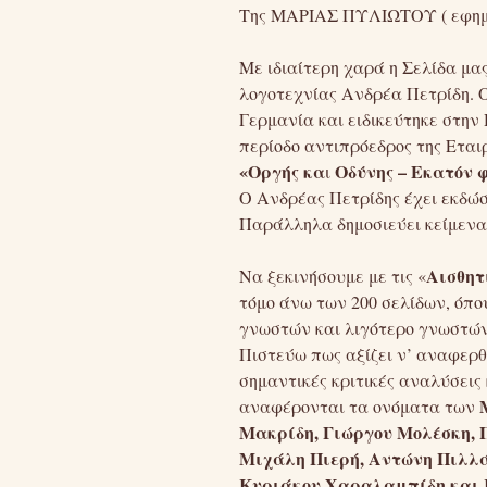
Της ΜΑΡΙΑΣ ΠΥΛΙΩΤΟΥ ( εφημε
Με ιδιαίτερη χαρά η Σελίδα μας
λογοτεχνίας Ανδρέα Πετρίδη. 
Γερμανία και ειδικεύτηκε στην 
περίοδο αντιπρόεδρος της Ετα
«Οργής κα
Οδύνης – Εκατόν 
ι
Ο Ανδρέας Πετρίδης έχει εκδώσε
Παράλληλα δημοσιεύει κείμενα 
Αισθητ
Να ξεκινήσουμε με τις «
τόμο άνω των 200 σελίδων, όπου
γνωστών και λιγότερο γνωστών,
Πιστεύω πως αξίζει ν’ αναφερ
σημαντικές κριτικές αναλύσεις 
αναφέρονται τα ονόματα των
Μακρίδη, Γιώργου Μολέσκη, 
Μιχάλη Πιερή, Αντώνη Πιλλά
Κυριάκου Χαραλαμπίδη και 