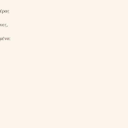
μέρας
νες,
μένο: