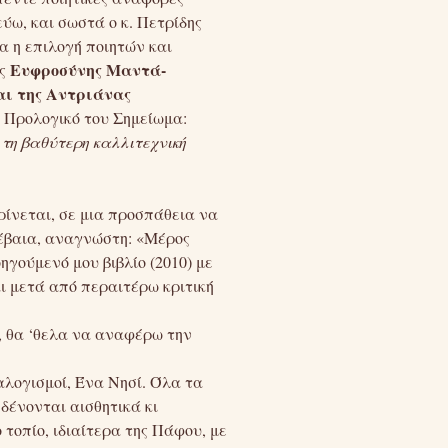
ύω, και σωστά ο κ. Πετρίδης
α η επιλογή ποιητών και
Ευφροσύνης Μαντά-
ης
αι της Αντριάνας
ο Προλογικό του Σημείωμα:
 τη βαθύτερη καλλιτεχνική
ρίνεται, σε μια προσπάθεια να
βέβαια, αναγνώστη: «Μέρος
ηγούμενό μου βιβλίο (2010) με
ι μετά από περαιτέρω κριτική
, θα ‘θελα να αναφέρω την
ιαλογισμοί, Ένα Νησί. Όλα τα
δένονται αισθητικά κι
 τοπίο, ιδιαίτερα της Πάφου, με