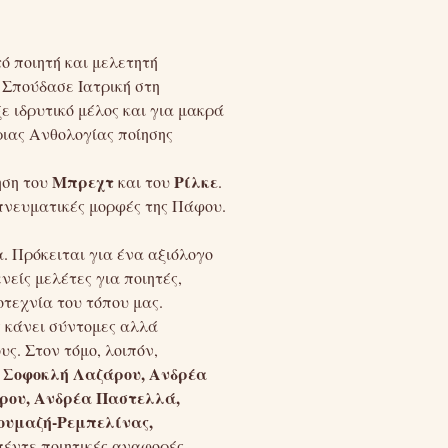
ό ποιητή και μελετητή
 Σπούδασε Ιατρική στη
ε ιδρυτικό μέλος και για μακρά
ιας Ανθολογίας ποίησης
Μπρεχτ
Ρίλκε
ηση του
και του
.
 πνευματικές μορφές της Πάφου.
. Πρόκειται για ένα αξιόλογο
νείς μελέτες για ποιητές,
οτεχνία του τόπου μας.
ς κάνει σύντομες αλλά
υς. Στον τόμο, λοιπόν,
, Σοφοκλή Λαζάρου, Ανδρέα
ρου, Ανδρέα Παστελλά,
ουμαζή-Ρεμπελίνας,
έντε ποιητικές αναφορές