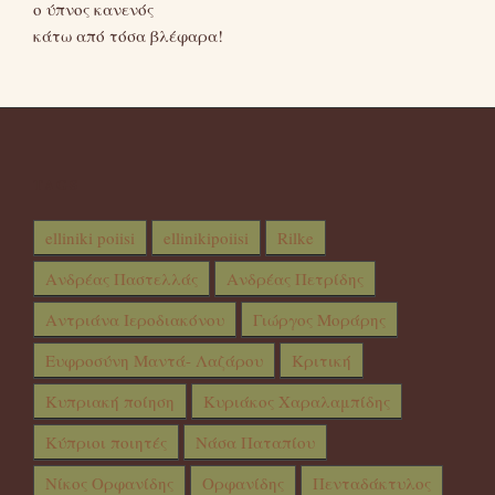
ο ύπνος κανενός
κάτω από τόσα βλέφαρα!
TAGS
elliniki poiisi
ellinikipoiisi
Rilke
Ανδρέας Παστελλάς
Ανδρέας Πετρίδης
Αντριάνα Ιεροδιακόνου
Γιώργος Μοράρης
Ευφροσύνη Μαντά- Λαζάρου
Κριτική
Κυπριακή ποίηση
Κυριάκος Χαραλαμπίδης
Κύπριοι ποιητές
Νάσα Παταπίου
Νίκος Ορφανίδης
Ορφανίδης
Πενταδάκτυλος