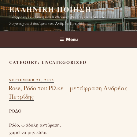
Skip
ΕΛΛΗΝΙΚΉ ΠΟΊΗΣΗ
to
Σύγχρονη ελληνική και Κυπριακή ποίηση και κριτικά
content
λογοτεχνικά δοκίμια του Ανδρέα Πετρίδη
Menu
CATEGORY:
UNCATEGORIZED
POSTED
SEPTEMBER 21, 2016
ON
Rose, Ρόδο του Ρίλκε – μετάφραση Ανδρέας
Πετρίδης
ΡΟΔΟ
Ρόδο, ω άδολη αντίφαση,
χαρά να μην είσαι