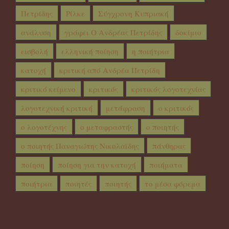
Πετρίδης
Ρίλκε
Σύγχρονη Κυπριακή
ανάλυση
γράφει Ο Ανδρέας Πετρίδης
δοκίμιο
εισβολή
ελληνική ποίηση
η ποιήτρια
κατοχή
κριτική από Ανδρέα Πετρίδη
κριτικό κείμενο
κριτικός
κριτικός λογοτεχνίας
λογοτεχνική κριτική
μετάφραση
ο κριτικός
ο λογοτέχνης
ο μεταφραστής
ο ποιητής
ο ποιητής Παναγιώτης Νικολαϊδης
πάνθηρας
ποίηση
ποίηση για την κατοχή
ποιήματα
ποιήτρια
ποιητές
ποιητής
το μέσα φόρεμα